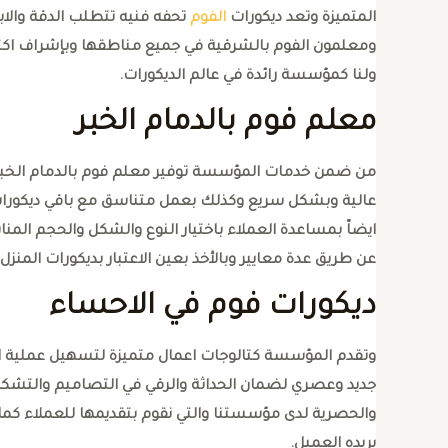
المتميزة وتعد ديكورات
الفوم
تحفه فنيه تتطلب الدقة والابد
ومعلمون الفوم بالشرقية في جميع مناطقها وبإشراف اكث
ولنا كمؤسسة رائدة في عالم الديكورات.
معلم فوم بالدمام الخبر
من ضمن خدمات المؤسسة توفير معلم فوم بالدمام الخبر ذو
عالية وبشكل سريع وكذلك بعمل متناسق مع باقي ديكورات ا
ايضاّ بمساعدة العملاء باختيار النوع والشكل والحجم المن
عن طريق عدة معايير وبالأخذ بعين الاعتبار بديكورات المنزل و
ديكورات فوم في الاحساء
وتقدم المؤسسة كتالوجات اعمال متميزة لتسهيل عملية الا
جديد وعصري لضمان الحداثة والرقي في التصاميم والتشكيلا
والحصرية لدى مؤسستنا والتي نقوم بتقديمها للعملاء كما
يريده العميل.