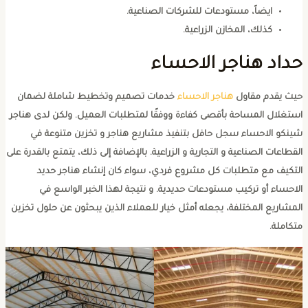
ايضاً، مستودعات للشركات الصناعية.
كذلك، المخازن الزراعية.
داد هناجر الاحساء
يث يقدم مقاول
هناجر الاحساء
خدمات تصميم وتخطيط شاملة لضمان
ستغلال المساحة بأقصى كفاءة ووفقًا لمتطلبات العميل. ولكن لدى هناجر
ينكو الاحساء سجل حافل بتنفيذ مشاريع هناجر و تخزين متنوعة في
لقطاعات الصناعية و التجارية و الزراعية. بالإضافة إلى ذلك، يتمتع بالقدرة على
لتكيف مع متطلبات كل مشروع فردي، سواء كان إنشاء هناجر حديد
لاحساء أو تركيب مستودعات حديدية. و نتيجة لهذا الخبر الواسع في
لمشاريع المختلفة، يجعله أمثل خيار للعملاء الذين يبحثون عن حلول تخزين
تكاملة.