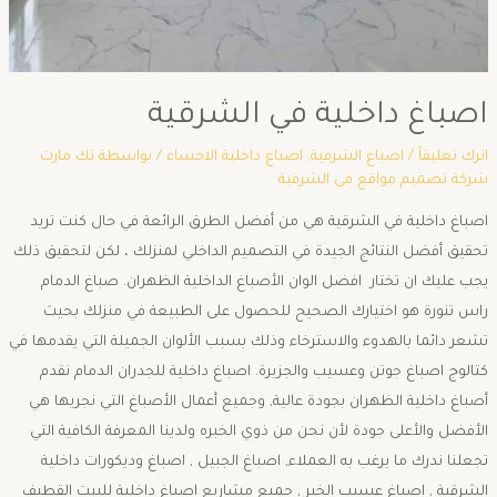
اصباغ داخلية في الشرقية
اترك تعليقاً
/
اصباغ الشرقية
,
اصباغ داخلية الاحساء
/ بواسطة
تك مارت
شركة تصميم مواقع في الشرقية
اصباغ داخلية في الشرقية هي من أفضل الطرق الرائعة في حال كنت تريد
تحقيق أفضل النتائج الجيدة في التصميم الداخلي لمنزلك ، لكن لتحقيق ذلك
يجب عليك ان تختار افضل الوان الأصباغ الداخلية الظهران. صباغ الدمام
راس تنورة هو اختيارك الصحيح للحصول على الطبيعة في منزلك بحيث
تشعر دائما بالهدوء والاسترخاء وذلك بسبب الألوان الجميلة التي يقدمها في
كتالوج اصباغ جوتن وعسيب والجزيرة. اصباغ داخلية للجدران الدمام نقدم
أصباغ داخلية الظهران بجودة عالية, وجميع أعمال الأصباغ التي نجريها هي
الأفضل والأعلى جودة لأن نحن من ذوي الخبره ولدينا المعرفة الكافية التي
تجعلنا ندرك ما يرغب به العملاء, اصباغ الجبيل , اصباغ وديكورات داخلية
الشرقية , اصباغ عسيب الخبر , جميع مشاريع اصباغ داخلية للبيت القطيف