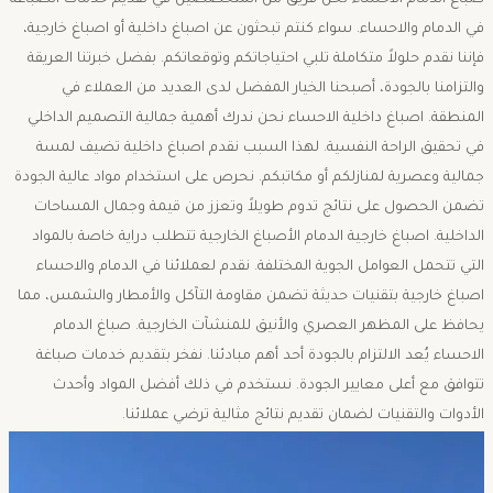
صباغ الدمام الاحساء نحن فريق من المتخصصين في تقديم خدمات الصباغة
في الدمام والاحساء. سواء كنتم تبحثون عن اصباغ داخلية أو اصباغ خارجية،
فإننا نقدم حلولاً متكاملة تلبي احتياجاتكم وتوقعاتكم. بفضل خبرتنا العريقة
والتزامنا بالجودة، أصبحنا الخيار المفضل لدى العديد من العملاء في
المنطقة. اصباغ داخلية الاحساء نحن ندرك أهمية جمالية التصميم الداخلي
في تحقيق الراحة النفسية. لهذا السبب نقدم اصباغ داخلية تضيف لمسة
جمالية وعصرية لمنازلكم أو مكاتبكم. نحرص على استخدام مواد عالية الجودة
تضمن الحصول على نتائج تدوم طويلاً وتعزز من قيمة وجمال المساحات
الداخلية. اصباغ خارجية الدمام الأصباغ الخارجية تتطلب دراية خاصة بالمواد
التي تتحمل العوامل الجوية المختلفة. نقدم لعملائنا في الدمام والاحساء
اصباغ خارجية بتقنيات حديثة تضمن مقاومة التآكل والأمطار والشمس، مما
يحافظ على المظهر العصري والأنيق للمنشآت الخارجية. صباغ الدمام
الاحساء يُعد الالتزام بالجودة أحد أهم مبادئنا. نفخر بتقديم خدمات صباغة
تتوافق مع أعلى معايير الجودة. نستخدم في ذلك أفضل المواد وأحدث
الأدوات والتقنيات لضمان تقديم نتائج مثالية ترضي عملائنا.