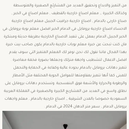
من التميز والابداع وتحقيق العديد من المشارئع الصغيرة والمتوسطة
وكذالك الكبيرة ,, معلم اصباغ خارجية بالقطيف , معلم اصباغ في الخبر ,
صباغ خارجي بالدمام , اصباغ خارجية جرافيت الجبيل معلم اصباغ خارجية
الاحساء اصباغ خارجية بروفايل في الدمام الخبر افضل معلم بوية بروفايل في
الخبر الجبيل الدمام يعمل على تنفيذ الاصباغ الخارجية بطريقة حديثة ومبتكرة
فان كنت تبحث عن خبرة معلم بويات خارجية بالدمام يكون صاحب بيت خبرة
بهذا المجال فاننا نقول لك نحن نوفر لك المعلم المتميز التي سوف يقدم
افضل الاعمال لتشطيب واجهة منزلك وجعلها بصورة فخمة معاصرة .
تتميز دهانات بروفايل بالدمام بجودة عالية وكفاءة في الحماية والتحمل
للمبنى كما أنها تتميز بمقاومتها للعوامل الجوية المختلفة مثل الأمطار
والرطوبة والحرارة والأشعة فوق البنفسجية. وتستخدم دهانات بروفايل على
نطاق واسع في العديد من المشاريع الكبيرة والصغيرة في المملكة العربية
السعودية خصوصا بالمدن الشرقية ,, اصباغ خارجية بالدمام , معلم واجهات
بروفايل الدمام , سعر متر الدهان 2024 في الدمام .