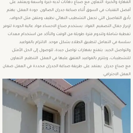
المهارة والخبرة: التعاون مع صباغ دهانات لديه خبرة واسعة ويعتمد على
أفضل التقنيات في السوق أُثناء صباغة جدران الصالون. جودة العمل: يهتم
بأدق التفاصيل التي تجعل التشطيب النهائي نظيف ومتقن مثل الحواف،
لإبراز جمال التصميم. المواد: يستخدم صباغ الاحساء مواد عالية الجودة لتوفر
تغطية شاملة ولتدوم فترة طويلة من الوقت والتأكد من استخدام معدات
سلسة في التعامل لتطبيق الطلاء بشكل موحد. الالتزام بالمواعيد
والتواصل الجيد: يتمتع بمهارات تواصل جيدة، للوصول إلى الحل الأمثل
للتشطيبات، ويلتزم بالمواعيد المتفق عليها في العمل. التنظيم: التعاون
مع صباغ جدران يعتمد على طريقة صباغة الجدران محددة في العمل ضمان
العمل الاحترافي.