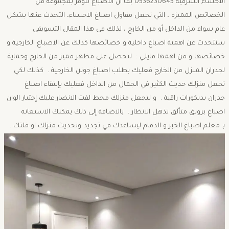
الاحساء الشرقية 0536230645 بما ان الاصباغ تتوفر بمجموعه من
الخصائص المميزه ، التي تجعل مقاول اصباغ الاحساء، التحدث عنها بشكل
عام سواء من الداخل أو من الخارج ، لذلك في هذا المقال التسويقي
سنتحدث عن اهمية اصباغ داخلية و خصائصها كذلك عن الاصباغ الخارجية و
خصائصها و من اهمها مايلي : لتحصل على مظهر مميز من الخارج وحماية
لجدران المنزل من الخارج فعليك بطلب اصباغ جوتن الخارجية . كذلك لكي
تجعل منزلك حديث الكثير في الجمال من الداخل فعليك بإنتقاء اصباغ
جدران بديكورات راقية . و لتجعل منزلك محط لفت الانضار عليك إختيار الوان
اصباغ برونق متألق تذهل الانظار . بالاضافة إلى ذلك يمكنك الاستعانه
بـ معلم اصباغ الخبر و الدمام ليساعدك في تجديد وتحديث منزلك او فلتك .