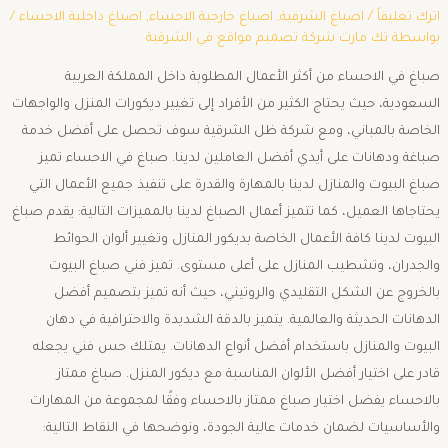
اترك تعليقاً
/
اصباغ الشرقية
,
اصباغ خارجية الاحساء
,
اصباغ داخلية الاحساء
/
بواسطة
تك مارت شركة تصميم مواقع في الشرقية
صباغ في الاحساء من أكثر الأعمال المطلوبة داخل المملكة العربية
السعودية، حيث يحتاج الكثير من الأفراد إلى تغيير ديكورات المنزل والواجهات
الخاصة بالمباني، ومع شركة ظل الشرقية سوف تحصل على أفضل خدمة
صباغة ودهانات على أيدي أفضل العاملين لدينا. صباغ في الاحساء تميز
صباغ البيوت والمنازل لدينا بالمهارة والقدرة على تنفيذ جميع الأعمال التي
يحتاجاها العميل، كما تتميز أعمال الصباغ لدينا بالمميزات التالية: يقدم صباغ
البيوت لدينا كافة الأعمال الخاصة بديكور المنازل وتغيير ألوان الحوائط
والجدران، وتشطيب المنازل على أعلى مستوى. تميز فني صباغ البيوت
بالخروج عن الشكل التقليدي والروتيني، حيث أنه تميز بتصميم أفضل
الدهانات الحديثة والعالمية. يتميز بالدقة الشديدة والاحترافية في دهان
البيوت والمنازل باستخدام أفضل أنواع الدهانات. يمتلك حس فني يجعله
قادر على اختيار أفضل الألوان المناسبة مع ديكور المنزل. صباغ ممتاز
بالاحساء يفضل اختيار صباغ ممتاز بالاحساء وفقًا لمجموعة من المهارات
والأساسيات لضمان خدمات عالية الجودة، ونوضحها في النقاط التالية: