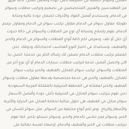
المنازل وسواتر خشبية في الشرقية بأعلى جودة وأفضل شكل. لدينا فريق
من المهندسين والفنيين المتخصصين في تصميم وتركيب مظلات وسواتر
في الدمام، ونستخدم أفضل المواد والأدوات لضمان جودة عالية ومتانة
طويلة. مقاول سواتر في الدمام مقاول تركيب سواتر في الدمام ومقاول ترميم
الدمام، يقوم بإصلاح وصيانة أي نوع من المظلات والسواتر في حالة حدوث
أي خلل أو تلف. ونعرض لكم كافة أنواع المظلات والسواتر في الدمام والخبر
والقطيف، ونساعدك في اختيار النوع المناسب لاحتياجاتك وذوقك. نحن
كمعلم تركيب مظلات الدمام نضمن لك رضاك التام عن خدمتنا. اتصل بنا
الآن واحصل أفضل خدمة لتركيب مظلات سيارات الدمام أو أي نوع آخر من
المظلات والسواتر. تركيب سواتر للمنازل بالقطيف والخبر تركيب سواتر
للمنازل بالقطيف والخبر هي خدمة متخصصة يقدمها مقاول مظلات وسواتر
القطيف والخبر لعملائه في المنطقة الشرقية بالمملكة العربية السعودية.
نحن نقوم بتركيب سواتر المنازل في الشرقية بأعلى جودة وأفضل الأسعار.
سواتر منازل في القطيف هي حلول مثالية لحماية المنازل من الحرارة والأتربة
والأمطار والرياح. نوفر لكم أنواع مختلفة من السواتر، مثل سواتر لكسان في
الخبر، وسواتر فيبر جلاس بالدمام والخبر، وسواتر شينكو بلخبر. كما نقوم
بتركيب مظلات في الخير والقطيف والدمام، لإضفاء لمسة جمالية على