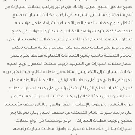
جميع مناطق الخليج العربي, ولذلك فإن توفير وتركيب مظلات السيارات من
أهم منتجاتنا وأعمالنا التي نتميز بها في تركيب مظلات السيارات بجميع
أشكال وانواع مظلات الدمام الخبر الأحساء بالشرقية, فنحن مؤسسة
متخصصة فقط بتركيب وتنفيذ المظلات والسواتر والبرجولات في جميع
مناطق الشرقية الاحساء الخبر الأحساء, تركيب مظلات مواقف سيارات في
الدمام , نوفر لكم مظلات بتصاميم قمة الفخامة والأناقة مظلات بجميع
الاحجام المختلفة تناسب جميع المساحات المطلوبة نقدمها لكم بأفضل
أسعار مظلات السيارات في الشرقية. تركيب مظلات الظهران ترجع اهميه
مظلات السيارات إلى التضاريس المتقلبة في منطقه الخليج حيث تعتبر درجه
الحرارة في الخليج من أعلى درجات الحرارة في العالم كما أن الرطوبة عامل
كبير في تغيرات المناخ التي تؤثر بشكل رئيسي على حديد السيارات وطلاء
السيارات، وبالتالي يلجأ العملاء ل تركيب مظلات السيارات لحمايتها من
حراره الشمس والرطوبة بالإضافة ل الغبار والعج. وبالتالي تعكف مؤسستنا
على دراسة تغيرات المناخ المحتملة في منطقه الخليج وعلى ضوئها يتم
تصنيع وتركيب مظلات السيارات. توفر مؤسستنا كل أنواع مظلات
السيارات بما في ذلك مظلات سيارات جاهزة، مظلات سيارات رخيصة،