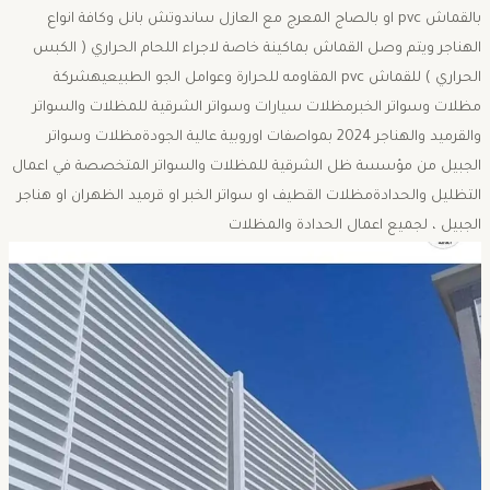
بالقماش pvc او بالصاج المعرج مع العازل ساندوتش بانل وكافة انواع
الهناجر ويتم وصل القماش بماكينة خاصة لاجراء اللحام الحراري ( الكبس
الحراري ) للقماش pvc المقاومه للحرارة وعوامل الجو الطبيعيهشركة
مظلات وسواتر الخبرمظلات سيارات وسواتر الشرقية للمظلات والسواتر
والقرميد والهناجر 2024 بمواصفات اوروبية عالية الجودةمظلات وسواتر
الجبيل من مؤسسة ظل الشرقية للمظلات والسواتر المتخصصة في اعمال
التظليل والحدادةمظلات القطيف او سواتر الخبر او قرميد الظهران او هناجر
الجبيل ، لجميع اعمال الحدادة والمظلات