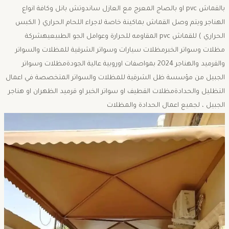
بالقماش pvc او بالصاج المعرج مع العازل ساندوتش بانل وكافة انواع
الهناجر ويتم وصل القماش بماكينة خاصة لاجراء اللحام الحراري ( الكبس
الحراري ) للقماش pvc المقاومه للحرارة وعوامل الجو الطبيعيهشركة
مظلات وسواتر الخبرمظلات سيارات وسواتر الشرقية للمظلات والسواتر
والقرميد والهناجر 2024 بمواصفات اوروبية عالية الجودةمظلات وسواتر
الجبيل من مؤسسة ظل الشرقية للمظلات والسواتر المتخصصة في اعمال
التظليل والحدادةمظلات القطيف او سواتر الخبر او قرميد الظهران او هناجر
الجبيل ، لجميع اعمال الحدادة والمظلات