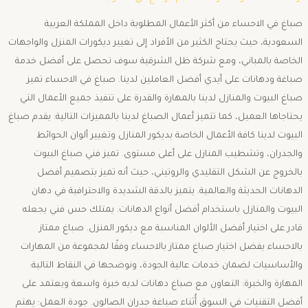
صباغ في الاحساء من أكثر الأعمال المطلوبة داخل المملكة العربية
السعودية، حيث يحتاج الكثير من الأفراد إلى تغيير ديكورات المنزل والواجهات
الخاصة بالمباني، ومع شركة ظل الشرقية سوف تحصل على أفضل خدمة
صباغة ودهانات على أيدي أفضل العاملين لدينا. صباغ في الاحساء تميز
صباغ البيوت والمنازل لدينا بالمهارة والقدرة على تنفيذ جميع الأعمال التي
يحتاجاها العميل، كما تتميز أعمال الصباغ لدينا بالمميزات التالية: يقدم صباغ
البيوت لدينا كافة الأعمال الخاصة بديكور المنازل وتغيير ألوان الحوائط
والجدران، وتشطيب المنازل على أعلى مستوى. تميز فني صباغ البيوت
بالخروج عن الشكل التقليدي والروتيني، حيث أنه تميز بتصميم أفضل
الدهانات الحديثة والعالمية. يتميز بالدقة الشديدة والاحترافية في دهان
البيوت والمنازل باستخدام أفضل أنواع الدهانات. يمتلك حس فني يجعله
قادر على اختيار أفضل الألوان المناسبة مع ديكور المنزل. صباغ ممتاز
بالاحساء يفضل اختيار صباغ ممتاز بالاحساء وفقًا لمجموعة من المهارات
والأساسيات لضمان خدمات عالية الجودة، ونوضحها في النقاط التالية:
المهارة والخبرة: التعاون مع صباغ دهانات لديه خبرة واسعة ويعتمد على
أفضل التقنيات في السوق أُثناء صباغة جدران الصالون. جودة العمل: يهتم