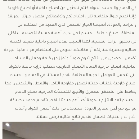
صباغ الدمام الاحساء نحن فريق من المتخصصين في تقديم خدمات الصباغة
في الدمام والاحساء. سواء كنتم تبحثون عن اصباغ داخلية أو اصباغ خارجية،
فإننا نقدم حلولاً متكاملة تلبي احتياجاتكم وتوقعاتكم. بفضل خبرتنا العريقة
والتزامنا بالجودة، أصبحنا الخيار المفضل لدى العديد من العملاء في
المنطقة. اصباغ داخلية الاحساء نحن ندرك أهمية جمالية التصميم الداخلي
في تحقيق الراحة النفسية. لهذا السبب نقدم اصباغ داخلية تضيف لمسة
جمالية وعصرية لمنازلكم أو مكاتبكم. نحرص على استخدام مواد عالية الجودة
تضمن الحصول على نتائج تدوم طويلاً وتعزز من قيمة وجمال المساحات
الداخلية. اصباغ خارجية الدمام الأصباغ الخارجية تتطلب دراية خاصة بالمواد
التي تتحمل العوامل الجوية المختلفة. نقدم لعملائنا في الدمام والاحساء
اصباغ خارجية بتقنيات حديثة تضمن مقاومة التآكل والأمطار والشمس، مما
يحافظ على المظهر العصري والأنيق للمنشآت الخارجية. صباغ الدمام
الاحساء يُعد الالتزام بالجودة أحد أهم مبادئنا. نفخر بتقديم خدمات صباغة
تتوافق مع أعلى معايير الجودة. نستخدم في ذلك أفضل المواد وأحدث
الأدوات والتقنيات لضمان تقديم نتائج مثالية ترضي عملائنا.