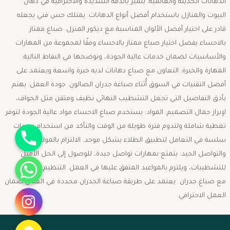
الدهانات الحديثة والعالمية. يتميز بالدقة الشديدة والاحترافية في دهان
البيوت والمنازل باستخدام أفضل أنواع الدهانات. يمتلك حس فني يجعله
قادر على اختيار أفضل الألوان المناسبة مع ديكور المنزل. صباغ ممتاز
بالاحساء يفضل اختيار صباغ ممتاز بالاحساء وفقًا لمجموعة من المهارات
والأساسيات لضمان خدمات عالية الجودة، ونوضحها في النقاط التالية:
المهارة والخبرة: التعاون مع صباغ دهانات لديه خبرة واسعة ويعتمد على
أفضل التقنيات في السوق أُثناء صباغة جدران الصالون. جودة العمل: يهتم
بأدق التفاصيل التي تجعل التشطيب النهائي نظيف ومتقن مثل الحواف،
لإبراز جمال التصميم. المواد: يستخدم صباغ الاحساء مواد عالية الجودة لتوفر
جوال
تغطية شاملة ولتدوم فترة طويلة من الوقت والتأكد من استخدام معدات
سلسة في التعامل لتطبيق الطلاء بشكل موحد. الالتزام بالمواعيد
والتواصل الجيد: يتمتع بمهارات تواصل جيدة، للوصول إلى الحل الأمثل
واتساب
للتشطيبات، ويلتزم بالمواعيد المتفق عليها في العمل. التنظيم: التعاون
مع صباغ جدران يعتمد على طريقة صباغة الجدران محددة في العمل ضمان
انستقرام
العمل الاحترافي.
سناب شات