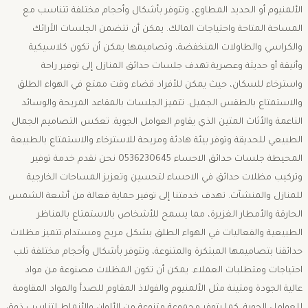
الألمنيوم أو الحديد المطاوع، وتتوفر بأشكال وأحجام مختلفة تتناسب مع
المساحة المتاحة واحتياجات المالك. يمكن أن تتضمن الجلسات الأرائك
والكراسي والطاولات المنخفضة، وتصاميمها يمكن أن تكون كلاسيكية
وأنيقة أو حديثة وعصرية.تهدف جلسات حدائق المنازل إلى توفير راحة
واسترخاء للسكان، حيث يمكن للأفراد قضاء وقت ممتع في الهواء الطلق
والاستمتاع بالطقس الجميل. تتميز الجلسات بالمقاعد المريحة والوسائد
الناعمة والأثاث المتين الذي يقاوم العوامل الجوية. تعكس التصاميم الجمال
الطبيعي للحديقة وتوفر بيئة هادئة ومريحة للاسترخاء والاستمتاع بالطبيعة
المحيطة جلسات حدائق الاحساء 0536230645 نحن نقدم خدمة توفير
وتركيب مظلات حدائق في الاحساء لتحسين وتعزيز المساحات الخارجية
للمنازل والمنشآت. تهدف خدمتنا إلى توفير حماية فعالة من أشعة الشمس
الحارقة والأمطار الغزيرة، مما يسمح للأشخاص بالاستمتاع بالمناظر
الطبيعية والفعاليات في الهواء الطلق بشكل مريح ومستدام.تتميز مظلات
حدائقنا بتصاميمها المبتكرة والمتنوعة، وتتوفر بأشكال وأحجام مختلفة تلب
احتياجات ومتطلبات العملاء. يمكن أن تكون المظلات مصنوعة من مواد
عالية الجودة ومتينة مثل الألمنيوم والفولاذ المقاوم للصدأ والمواد المقاومة