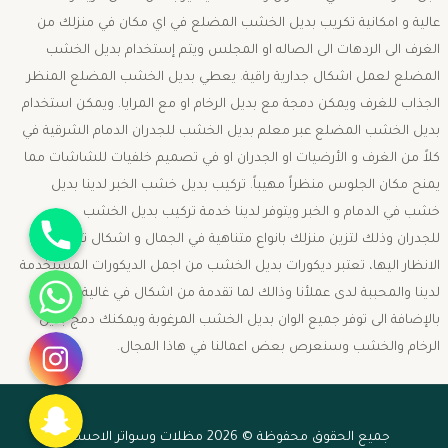
عالية و امكانية تكريب بديل الخشب المضلع في اي مكان في منزلك من
الغرف الى الردهات الى الصاله او المجلس ويتم إستخدام بديل الخشب
المضلع لعمل اشكال جدارية راقية. يعطي بديل الخشب المضلع المنظر
الجذاب للغرف ويمكن دمجة مع بديل الرخام او مع المرايا. ويمكن استخدام
بديل الخشب المضلع عبر معلم بديل الخشب للجدران الدمام الشرقية في
كلاً من الغرف و الأرضيات او الجدران او في تصميم خلفيات للشاشات مما
يمنح مكان الجلوس منظراً مهيباً. تركيب بديل خشب الخبر لدينا بديل
جوال
خشب في الدمام و الخبر ويتوفر لدينا خدمة تركيب بديل الخشب
للجدران وذلك لتزين منزلك بانواع متناهية في الجمال و اشكال تخطف
الانظار اليها، تعتبر ديكورات بديل الخشب من اجمل الديكورات المستخدمة
واتساب
لدينا والمحببة لدى عملأنا وذالك لما تقدمة من اشكال في غالية الجمال
بالإضافة الى توفر جميع الوان بديل الخشب المرغوبة ويمكنك دمج بديل
انستقرام
الرخام والخشب وسنعرص بعض اعمالنا في هاذا المجال.
سناب شات
جميع الحقوق محفوظة © 2026 مظلات وسواتر الاحساء -