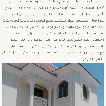
المهارة والخبرة: التعاون مع صباغ دهانات لديه خبرة واسعة ويعتمد على
أفضل التقنيات في السوق أُثناء صباغة جدران الصالون. جودة العمل: يهتم
بأدق التفاصيل التي تجعل التشطيب النهائي نظيف ومتقن مثل الحواف،
لإبراز جمال التصميم. المواد: يستخدم صباغ الاحساء مواد عالية الجودة لتوفر
تغطية شاملة ولتدوم فترة طويلة من الوقت والتأكد من استخدام معدات
سلسة في التعامل لتطبيق الطلاء بشكل موحد. الالتزام بالمواعيد
والتواصل الجيد: يتمتع بمهارات تواصل جيدة، للوصول إلى الحل الأمثل
للتشطيبات، ويلتزم بالمواعيد المتفق عليها في العمل. التنظيم: التعاون
مع صباغ جدران يعتمد على طريقة صباغة الجدران محددة في العمل ضمان
العمل الاحترافي.