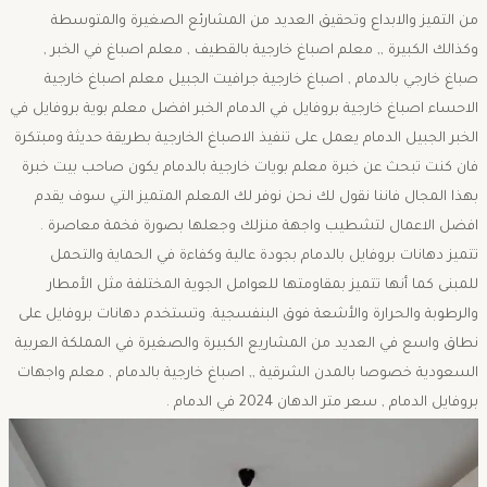
من التميز والابداع وتحقيق العديد من المشارئع الصغيرة والمتوسطة
وكذالك الكبيرة ,, معلم اصباغ خارجية بالقطيف , معلم اصباغ في الخبر ,
صباغ خارجي بالدمام , اصباغ خارجية جرافيت الجبيل معلم اصباغ خارجية
الاحساء اصباغ خارجية بروفايل في الدمام الخبر افضل معلم بوية بروفايل في
الخبر الجبيل الدمام يعمل على تنفيذ الاصباغ الخارجية بطريقة حديثة ومبتكرة
فان كنت تبحث عن خبرة معلم بويات خارجية بالدمام يكون صاحب بيت خبرة
بهذا المجال فاننا نقول لك نحن نوفر لك المعلم المتميز التي سوف يقدم
افضل الاعمال لتشطيب واجهة منزلك وجعلها بصورة فخمة معاصرة .
تتميز دهانات بروفايل بالدمام بجودة عالية وكفاءة في الحماية والتحمل
للمبنى كما أنها تتميز بمقاومتها للعوامل الجوية المختلفة مثل الأمطار
والرطوبة والحرارة والأشعة فوق البنفسجية. وتستخدم دهانات بروفايل على
نطاق واسع في العديد من المشاريع الكبيرة والصغيرة في المملكة العربية
السعودية خصوصا بالمدن الشرقية ,, اصباغ خارجية بالدمام , معلم واجهات
بروفايل الدمام , سعر متر الدهان 2024 في الدمام .