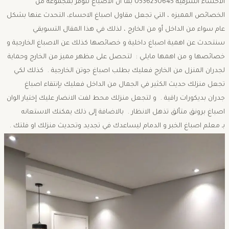
الاحساء الشرقية 0536230645 بما ان الاصباغ تتوفر بمجموعه من
الخصائص المميزه ، التي تجعل مقاول اصباغ الاحساء، التحدث عنها بشكل
عام سواء من الداخل أو من الخارج ، لذلك في هذا المقال التسويقي
سنتحدث عن اهمية اصباغ داخلية و خصائصها كذلك عن الاصباغ الخارجية و
خصائصها و من اهمها مايلي : لتحصل على مظهر مميز من الخارج وحماية
لجدران المنزل من الخارج فعليك بطلب اصباغ جوتن الخارجية . كذلك لكي
تجعل منزلك حديث الكثير في الجمال من الداخل فعليك بإنتقاء اصباغ
جدران بديكورات راقية . و لتجعل منزلك محط لفت الانضار عليك إختيار الوان
اصباغ برونق متألق تذهل الانظار . بالاضافة إلى ذلك يمكنك الاستعانه
بـ معلم اصباغ الخبر و الدمام ليساعدك في تجديد وتحديث منزلك او فلتك .