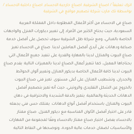
اترك تعليقاً
/
اصباغ الشرقية
,
اصباغ خارجية الاحساء
,
اصباغ داخلية الاحساء
/
بواسطة
تك مارت شركة تصميم مواقع في الشرقية
صباغ في الاحساء من أكثر الأعمال المطلوبة داخل المملكة العربية
السعودية، حيث يحتاج الكثير من الأفراد إلى تغيير ديكورات المنزل والواجهات
الخاصة بالمباني، ومع شركة ظل الشرقية سوف تحصل على أفضل خدمة
صباغة ودهانات على أيدي أفضل العاملين لدينا. صباغ في الاحساء تميز
صباغ البيوت والمنازل لدينا بالمهارة والقدرة على تنفيذ جميع الأعمال التي
يحتاجاها العميل، كما تتميز أعمال الصباغ لدينا بالمميزات التالية: يقدم صباغ
البيوت لدينا كافة الأعمال الخاصة بديكور المنازل وتغيير ألوان الحوائط
والجدران، وتشطيب المنازل على أعلى مستوى. تميز فني صباغ البيوت
بالخروج عن الشكل التقليدي والروتيني، حيث أنه تميز بتصميم أفضل
الدهانات الحديثة والعالمية. يتميز بالدقة الشديدة والاحترافية في دهان
البيوت والمنازل باستخدام أفضل أنواع الدهانات. يمتلك حس فني يجعله
قادر على اختيار أفضل الألوان المناسبة مع ديكور المنزل. صباغ ممتاز
بالاحساء يفضل اختيار صباغ ممتاز بالاحساء وفقًا لمجموعة من المهارات
والأساسيات لضمان خدمات عالية الجودة، ونوضحها في النقاط التالية: