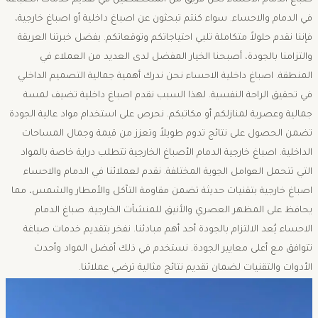
صباغ الدمام الاحساء نحن فريق من المتخصصين في تقديم خدمات الصباغة
في الدمام والاحساء. سواء كنتم تبحثون عن اصباغ داخلية أو اصباغ خارجية،
فإننا نقدم حلولاً متكاملة تلبي احتياجاتكم وتوقعاتكم. بفضل خبرتنا العريقة
والتزامنا بالجودة، أصبحنا الخيار المفضل لدى العديد من العملاء في
المنطقة. اصباغ داخلية الاحساء نحن ندرك أهمية جمالية التصميم الداخلي
في تحقيق الراحة النفسية. لهذا السبب نقدم اصباغ داخلية تضيف لمسة
جمالية وعصرية لمنازلكم أو مكاتبكم. نحرص على استخدام مواد عالية الجودة
تضمن الحصول على نتائج تدوم طويلاً وتعزز من قيمة وجمال المساحات
الداخلية. اصباغ خارجية الدمام الأصباغ الخارجية تتطلب دراية خاصة بالمواد
التي تتحمل العوامل الجوية المختلفة. نقدم لعملائنا في الدمام والاحساء
اصباغ خارجية بتقنيات حديثة تضمن مقاومة التآكل والأمطار والشمس، مما
يحافظ على المظهر العصري والأنيق للمنشآت الخارجية. صباغ الدمام
الاحساء يُعد الالتزام بالجودة أحد أهم مبادئنا. نفخر بتقديم خدمات صباغة
تتوافق مع أعلى معايير الجودة. نستخدم في ذلك أفضل المواد وأحدث
الأدوات والتقنيات لضمان تقديم نتائج مثالية ترضي عملائنا.