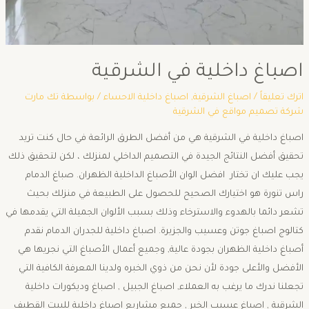
اصباغ داخلية في الشرقية
اترك تعليقاً
/
اصباغ الشرقية
,
اصباغ داخلية الاحساء
/ بواسطة
تك مارت
شركة تصميم مواقع في الشرقية
اصباغ داخلية في الشرقية هي من أفضل الطرق الرائعة في حال كنت تريد
تحقيق أفضل النتائج الجيدة في التصميم الداخلي لمنزلك ، لكن لتحقيق ذلك
يجب عليك ان تختار افضل الوان الأصباغ الداخلية الظهران. صباغ الدمام
راس تنورة هو اختيارك الصحيح للحصول على الطبيعة في منزلك بحيث
تشعر دائما بالهدوء والاسترخاء وذلك بسبب الألوان الجميلة التي يقدمها في
كتالوج اصباغ جوتن وعسيب والجزيرة. اصباغ داخلية للجدران الدمام نقدم
أصباغ داخلية الظهران بجودة عالية, وجميع أعمال الأصباغ التي نجريها هي
الأفضل والأعلى جودة لأن نحن من ذوي الخبره ولدينا المعرفة الكافية التي
تجعلنا ندرك ما يرغب به العملاء, اصباغ الجبيل , اصباغ وديكورات داخلية
الشرقية , اصباغ عسيب الخبر , جميع مشاريع اصباغ داخلية للبيت القطيف