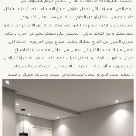
الاحساء الشرقية 0536230645 بما ان الاصباغ تتوفر بمجموعه من
الخصائص المميزه ، التي تجعل مقاول اصباغ الاحساء، التحدث عنها بشكل
عام سواء من الداخل أو من الخارج ، لذلك في هذا المقال التسويقي
سنتحدث عن اهمية اصباغ داخلية و خصائصها كذلك عن الاصباغ الخارجية و
خصائصها و من اهمها مايلي : لتحصل على مظهر مميز من الخارج وحماية
لجدران المنزل من الخارج فعليك بطلب اصباغ جوتن الخارجية . كذلك لكي
تجعل منزلك حديث الكثير في الجمال من الداخل فعليك بإنتقاء اصباغ
جدران بديكورات راقية . و لتجعل منزلك محط لفت الانضار عليك إختيار الوان
اصباغ برونق متألق تذهل الانظار . بالاضافة إلى ذلك يمكنك الاستعانه
بـ معلم اصباغ الخبر و الدمام ليساعدك في تجديد وتحديث منزلك او فلتك .