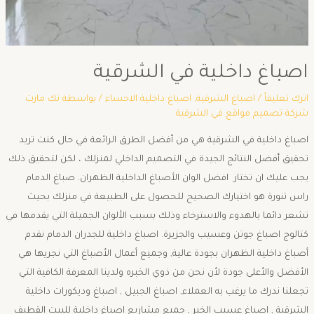
اصباغ داخلية في الشرقية
اترك تعليقاً
/
اصباغ الشرقية
,
اصباغ داخلية الاحساء
/ بواسطة
تك مارت
شركة تصميم مواقع في الشرقية
اصباغ داخلية في الشرقية هي من أفضل الطرق الرائعة في حال كنت تريد
تحقيق أفضل النتائج الجيدة في التصميم الداخلي لمنزلك ، لكن لتحقيق ذلك
يجب عليك ان تختار افضل الوان الأصباغ الداخلية الظهران. صباغ الدمام
راس تنورة هو اختيارك الصحيح للحصول على الطبيعة في منزلك بحيث
تشعر دائما بالهدوء والاسترخاء وذلك بسبب الألوان الجميلة التي يقدمها في
كتالوج اصباغ جوتن وعسيب والجزيرة. اصباغ داخلية للجدران الدمام نقدم
أصباغ داخلية الظهران بجودة عالية, وجميع أعمال الأصباغ التي نجريها هي
الأفضل والأعلى جودة لأن نحن من ذوي الخبره ولدينا المعرفة الكافية التي
تجعلنا ندرك ما يرغب به العملاء, اصباغ الجبيل , اصباغ وديكورات داخلية
الشرقية , اصباغ عسيب الخبر , جميع مشاريع اصباغ داخلية للبيت القطيف