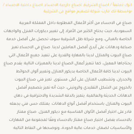
اترك تعليقاً
/
اصباغ الشرقية
,
اصباغ خارجية الاحساء
,
اصباغ داخلية الاحساء
/
بواسطة
تك مارت شركة تصميم مواقع في الشرقية
صباغ في الاحساء من أكثر الأعمال المطلوبة داخل المملكة العربية
السعودية، حيث يحتاج الكثير من الأفراد إلى تغيير ديكورات المنزل والواجهات
الخاصة بالمباني، ومع شركة ظل الشرقية سوف تحصل على أفضل خدمة
صباغة ودهانات على أيدي أفضل العاملين لدينا. صباغ في الاحساء تميز
صباغ البيوت والمنازل لدينا بالمهارة والقدرة على تنفيذ جميع الأعمال التي
يحتاجاها العميل، كما تتميز أعمال الصباغ لدينا بالمميزات التالية: يقدم صباغ
البيوت لدينا كافة الأعمال الخاصة بديكور المنازل وتغيير ألوان الحوائط
والجدران، وتشطيب المنازل على أعلى مستوى. تميز فني صباغ البيوت
بالخروج عن الشكل التقليدي والروتيني، حيث أنه تميز بتصميم أفضل
الدهانات الحديثة والعالمية. يتميز بالدقة الشديدة والاحترافية في دهان
البيوت والمنازل باستخدام أفضل أنواع الدهانات. يمتلك حس فني يجعله
قادر على اختيار أفضل الألوان المناسبة مع ديكور المنزل. صباغ ممتاز
بالاحساء يفضل اختيار صباغ ممتاز بالاحساء وفقًا لمجموعة من المهارات
والأساسيات لضمان خدمات عالية الجودة، ونوضحها في النقاط التالية: