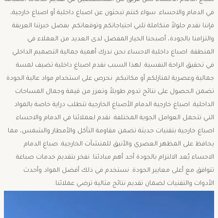
صباغ الدمام الاحساء نحن فريق من المتخصصين في تقديم خدمات الصباغة
في الدمام والاحساء. سواء كنتم تبحثون عن اصباغ داخلية أو اصباغ خارجية،
فإننا نقدم حلولاً متكاملة تلبي احتياجاتكم وتوقعاتكم. بفضل خبرتنا العريقة
والتزامنا بالجودة، أصبحنا الخيار المفضل لدى العديد من العملاء في
المنطقة. اصباغ داخلية الاحساء نحن ندرك أهمية جمالية التصميم الداخلي
في تحقيق الراحة النفسية. لهذا السبب نقدم اصباغ داخلية تضيف لمسة
جمالية وعصرية لمنازلكم أو مكاتبكم. نحرص على استخدام مواد عالية الجودة
تضمن الحصول على نتائج تدوم طويلاً وتعزز من قيمة وجمال المساحات
الداخلية. اصباغ خارجية الدمام الأصباغ الخارجية تتطلب دراية خاصة بالمواد
التي تتحمل العوامل الجوية المختلفة. نقدم لعملائنا في الدمام والاحساء
اصباغ خارجية بتقنيات حديثة تضمن مقاومة التآكل والأمطار والشمس، مما
يحافظ على المظهر العصري والأنيق للمنشآت الخارجية. صباغ الدمام
الاحساء يُعد الالتزام بالجودة أحد أهم مبادئنا. نفخر بتقديم خدمات صباغة
تتوافق مع أعلى معايير الجودة. نستخدم في ذلك أفضل المواد وأحدث
الأدوات والتقنيات لضمان تقديم نتائج مثالية ترضي عملائنا.