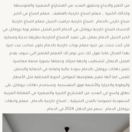
من التميز والابداع وتحقيق العديد من المشارئع الصغيرة والمتوسطة
وكذالك الكبيرة ,, معلم اصباغ خارجية بالقطيف , معلم اصباغ في الخبر ,
صباغ خارجي بالدمام , اصباغ خارجية جرافيت الجبيل معلم اصباغ خارجية
الاحساء اصباغ خارجية بروفايل في الدمام الخبر افضل معلم بوية بروفايل في
الخبر الجبيل الدمام يعمل على تنفيذ الاصباغ الخارجية بطريقة حديثة ومبتكرة
فان كنت تبحث عن خبرة معلم بويات خارجية بالدمام يكون صاحب بيت خبرة
بهذا المجال فاننا نقول لك نحن نوفر لك المعلم المتميز التي سوف يقدم
افضل الاعمال لتشطيب واجهة منزلك وجعلها بصورة فخمة معاصرة .
تتميز دهانات بروفايل بالدمام بجودة عالية وكفاءة في الحماية والتحمل
للمبنى كما أنها تتميز بمقاومتها للعوامل الجوية المختلفة مثل الأمطار
والرطوبة والحرارة والأشعة فوق البنفسجية. وتستخدم دهانات بروفايل على
نطاق واسع في العديد من المشاريع الكبيرة والصغيرة في المملكة العربية
السعودية خصوصا بالمدن الشرقية ,, اصباغ خارجية بالدمام , معلم واجهات
بروفايل الدمام , سعر متر الدهان 2024 في الدمام .