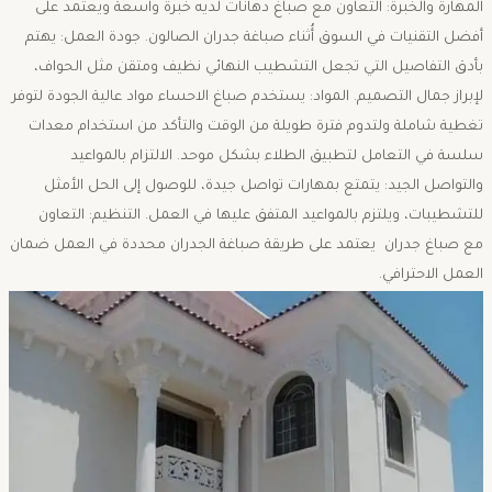
المهارة والخبرة: التعاون مع صباغ دهانات لديه خبرة واسعة ويعتمد على
أفضل التقنيات في السوق أُثناء صباغة جدران الصالون. جودة العمل: يهتم
بأدق التفاصيل التي تجعل التشطيب النهائي نظيف ومتقن مثل الحواف،
لإبراز جمال التصميم. المواد: يستخدم صباغ الاحساء مواد عالية الجودة لتوفر
تغطية شاملة ولتدوم فترة طويلة من الوقت والتأكد من استخدام معدات
سلسة في التعامل لتطبيق الطلاء بشكل موحد. الالتزام بالمواعيد
والتواصل الجيد: يتمتع بمهارات تواصل جيدة، للوصول إلى الحل الأمثل
للتشطيبات، ويلتزم بالمواعيد المتفق عليها في العمل. التنظيم: التعاون
مع صباغ جدران يعتمد على طريقة صباغة الجدران محددة في العمل ضمان
العمل الاحترافي.