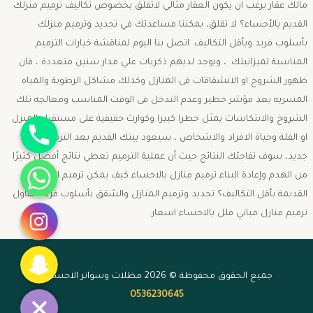
مالك عقار يرغب ان يكون العقار مثالي لاتقلق بخضوص تكاليف ترميم منزلك
القديم بالأحساء؟ لا تقلق، يمكننا مساعدتك في تجديد وترميم منزلك
بأسلوب فريد وبأقل التكاليف. اتصل بنا اليوم لمناقشة خيارات الترميم
المناسبة لميزانيتك. ، ويوجد لديهم ذكريات علي مدار سنين متعددة ، فان
ظهور الشروخ او الانشقاقات فى المنازل وكذلك مشاكل الرطوبة والمياه
المسربه يعد مؤشر خطير وعدم التدخل فى الوقت المناسب ومعالجه تلك
جوال
الشروخ والانتكاسات يمثل خطرا كبيرا وكوارث حقيقية على مستقبل المنزل
او الفلة وحياة الافراد والاشخاص ، سيعود بيتك القديم بعد الترميم وكأنه
جديد، سوف تفاجئك النتائج حيث أن عملية الترميم تعطي نتائج أفضل كثيرًا
واتساب
من الهدم وإعادة البناء ترميم منازل بالاحساء كيف يمكن ترميم المنازل
القديمة بأقل التكاليف؟ تجديد وترميم المنازل والشقق بأسلوب فريد مقاول
انستقرام
ترميم منازل مباني فلل بالاحساء اسعار.
سناب شات
جميع الحقوق محفوظة © 2026 مظلات وسواتر الاحساء -
0536230645