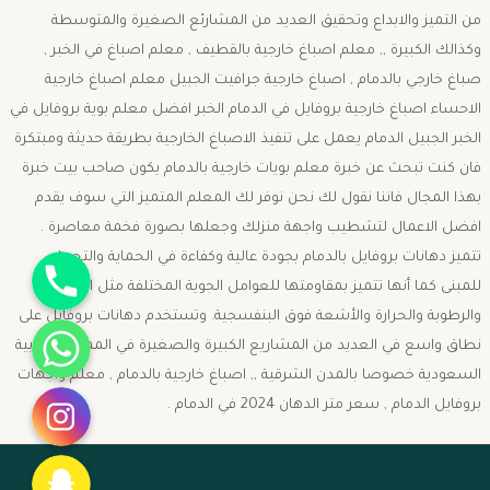
من التميز والابداع وتحقيق العديد من المشارئع الصغيرة والمتوسطة
وكذالك الكبيرة ,, معلم اصباغ خارجية بالقطيف , معلم اصباغ في الخبر ,
صباغ خارجي بالدمام , اصباغ خارجية جرافيت الجبيل معلم اصباغ خارجية
الاحساء اصباغ خارجية بروفايل في الدمام الخبر افضل معلم بوية بروفايل في
الخبر الجبيل الدمام يعمل على تنفيذ الاصباغ الخارجية بطريقة حديثة ومبتكرة
فان كنت تبحث عن خبرة معلم بويات خارجية بالدمام يكون صاحب بيت خبرة
بهذا المجال فاننا نقول لك نحن نوفر لك المعلم المتميز التي سوف يقدم
افضل الاعمال لتشطيب واجهة منزلك وجعلها بصورة فخمة معاصرة .
جوال
تتميز دهانات بروفايل بالدمام بجودة عالية وكفاءة في الحماية والتحمل
للمبنى كما أنها تتميز بمقاومتها للعوامل الجوية المختلفة مثل الأمطار
والرطوبة والحرارة والأشعة فوق البنفسجية. وتستخدم دهانات بروفايل على
واتساب
نطاق واسع في العديد من المشاريع الكبيرة والصغيرة في المملكة العربية
السعودية خصوصا بالمدن الشرقية ,, اصباغ خارجية بالدمام , معلم واجهات
انستقرام
بروفايل الدمام , سعر متر الدهان 2024 في الدمام .
سناب شات