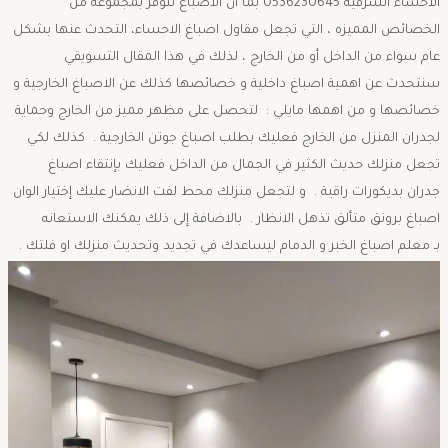
الاحساء الشرقية 0536230645 بما ان الاصباغ تتوفر بمجموعه من
الخصائص المميزه ، التي تجعل مقاول اصباغ الاحساء، التحدث عنها بشكل
عام سواء من الداخل أو من الخارج ، لذلك في هذا المقال التسويقي
سنتحدث عن اهمية اصباغ داخلية و خصائصها كذلك عن الاصباغ الخارجية و
خصائصها و من اهمها مايلي : لتحصل على مظهر مميز من الخارج وحماية
لجدران المنزل من الخارج فعليك بطلب اصباغ جوتن الخارجية . كذلك لكي
تجعل منزلك حديث الكثير في الجمال من الداخل فعليك بإنتقاء اصباغ
جدران بديكورات راقية . و لتجعل منزلك محط لفت الانضار عليك إختيار الوان
اصباغ برونق متألق تذهل الانظار . بالاضافة إلى ذلك يمكنك الاستعانه
بـ معلم اصباغ الخبر و الدمام ليساعدك في تجديد وتحديث منزلك او فلتك .