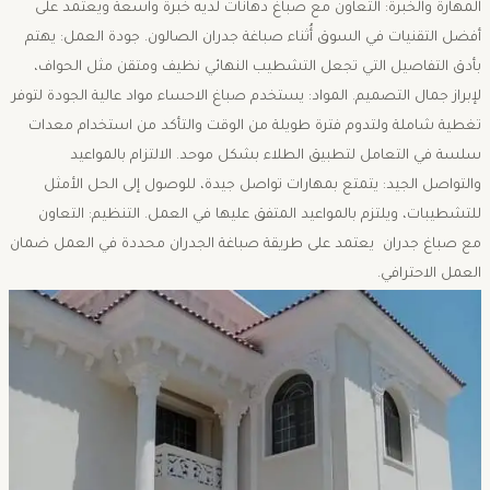
المهارة والخبرة: التعاون مع صباغ دهانات لديه خبرة واسعة ويعتمد على
أفضل التقنيات في السوق أُثناء صباغة جدران الصالون. جودة العمل: يهتم
بأدق التفاصيل التي تجعل التشطيب النهائي نظيف ومتقن مثل الحواف،
لإبراز جمال التصميم. المواد: يستخدم صباغ الاحساء مواد عالية الجودة لتوفر
تغطية شاملة ولتدوم فترة طويلة من الوقت والتأكد من استخدام معدات
سلسة في التعامل لتطبيق الطلاء بشكل موحد. الالتزام بالمواعيد
والتواصل الجيد: يتمتع بمهارات تواصل جيدة، للوصول إلى الحل الأمثل
للتشطيبات، ويلتزم بالمواعيد المتفق عليها في العمل. التنظيم: التعاون
مع صباغ جدران يعتمد على طريقة صباغة الجدران محددة في العمل ضمان
العمل الاحترافي.