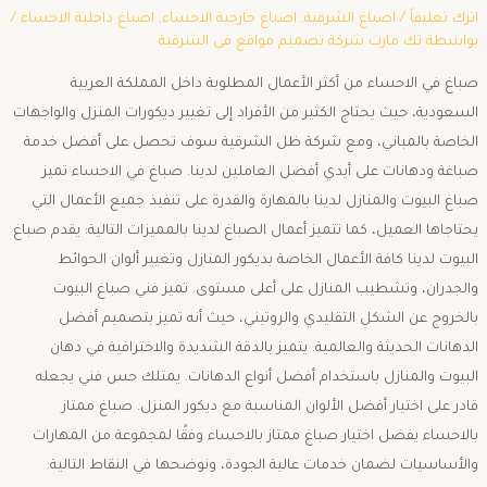
اترك تعليقاً
/
اصباغ الشرقية
,
اصباغ خارجية الاحساء
,
اصباغ داخلية الاحساء
/
بواسطة
تك مارت شركة تصميم مواقع في الشرقية
صباغ في الاحساء من أكثر الأعمال المطلوبة داخل المملكة العربية
السعودية، حيث يحتاج الكثير من الأفراد إلى تغيير ديكورات المنزل والواجهات
الخاصة بالمباني، ومع شركة ظل الشرقية سوف تحصل على أفضل خدمة
صباغة ودهانات على أيدي أفضل العاملين لدينا. صباغ في الاحساء تميز
صباغ البيوت والمنازل لدينا بالمهارة والقدرة على تنفيذ جميع الأعمال التي
يحتاجاها العميل، كما تتميز أعمال الصباغ لدينا بالمميزات التالية: يقدم صباغ
البيوت لدينا كافة الأعمال الخاصة بديكور المنازل وتغيير ألوان الحوائط
والجدران، وتشطيب المنازل على أعلى مستوى. تميز فني صباغ البيوت
بالخروج عن الشكل التقليدي والروتيني، حيث أنه تميز بتصميم أفضل
الدهانات الحديثة والعالمية. يتميز بالدقة الشديدة والاحترافية في دهان
البيوت والمنازل باستخدام أفضل أنواع الدهانات. يمتلك حس فني يجعله
قادر على اختيار أفضل الألوان المناسبة مع ديكور المنزل. صباغ ممتاز
بالاحساء يفضل اختيار صباغ ممتاز بالاحساء وفقًا لمجموعة من المهارات
والأساسيات لضمان خدمات عالية الجودة، ونوضحها في النقاط التالية: