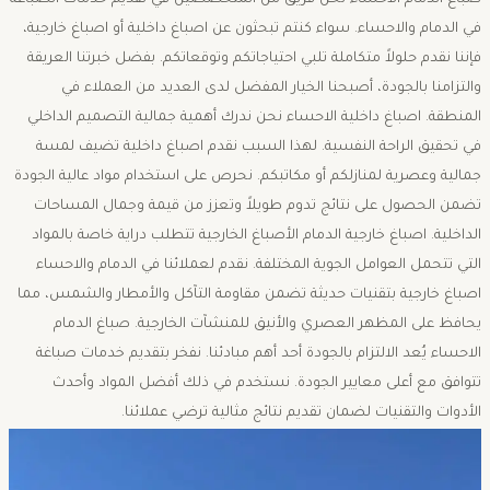
صباغ الدمام الاحساء نحن فريق من المتخصصين في تقديم خدمات الصباغة
في الدمام والاحساء. سواء كنتم تبحثون عن اصباغ داخلية أو اصباغ خارجية،
فإننا نقدم حلولاً متكاملة تلبي احتياجاتكم وتوقعاتكم. بفضل خبرتنا العريقة
والتزامنا بالجودة، أصبحنا الخيار المفضل لدى العديد من العملاء في
المنطقة. اصباغ داخلية الاحساء نحن ندرك أهمية جمالية التصميم الداخلي
في تحقيق الراحة النفسية. لهذا السبب نقدم اصباغ داخلية تضيف لمسة
جمالية وعصرية لمنازلكم أو مكاتبكم. نحرص على استخدام مواد عالية الجودة
تضمن الحصول على نتائج تدوم طويلاً وتعزز من قيمة وجمال المساحات
الداخلية. اصباغ خارجية الدمام الأصباغ الخارجية تتطلب دراية خاصة بالمواد
التي تتحمل العوامل الجوية المختلفة. نقدم لعملائنا في الدمام والاحساء
اصباغ خارجية بتقنيات حديثة تضمن مقاومة التآكل والأمطار والشمس، مما
يحافظ على المظهر العصري والأنيق للمنشآت الخارجية. صباغ الدمام
الاحساء يُعد الالتزام بالجودة أحد أهم مبادئنا. نفخر بتقديم خدمات صباغة
تتوافق مع أعلى معايير الجودة. نستخدم في ذلك أفضل المواد وأحدث
الأدوات والتقنيات لضمان تقديم نتائج مثالية ترضي عملائنا.