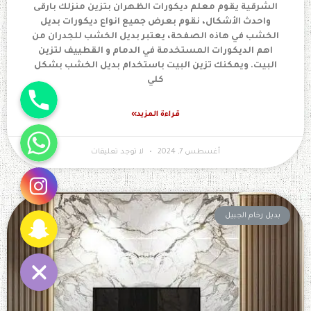
الشرقية يقوم معلم ديكورات الظهران بتزين منزلك بارقى
واحدث الأشكال، نقوم بعرض جميع انواع ديكورات بديل
الخشب في هاذه الصفحة، يعتبر بديل الخشب للجدران من
اهم الديكورات المستخدمة في الدمام و القطييف لتزين
البيت. ويمكنك تزين البيت باستخدام بديل الخشب بشكل
جوال
كلي
قراءة المزيد»
واتساب
أغسطس 7, 2024
لا توجد تعليقات
انستقرام
سناب شات
بديل رخام الجبيل