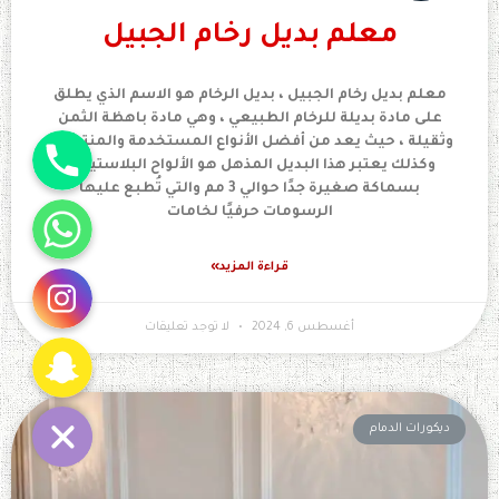
معلم بديل رخام الجبيل
معلم بديل رخام الجبيل ، بديل الرخام هو الاسم الذي يطلق
على مادة بديلة للرخام الطبيعي ، وهي مادة باهظة الثمن
جوال
وثقيلة ، حيث يعد من أفضل الأنواع المستخدمة والمنتشرة,
وكذلك يعتبر هذا البديل المذهل هو الألواح البلاستيكية
بسماكة صغيرة جدًا حوالي 3 مم والتي تُطبع عليها
واتساب
الرسومات حرفيًا لخامات
انستقرام
قراءة المزيد»
أغسطس 6, 2024
لا توجد تعليقات
سناب شات
ديكورات الدمام